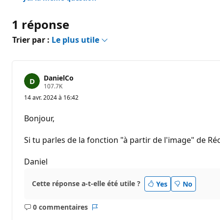
1 réponse
Trier par :
Le plus utile
DanielCo
P
107.7K
o
14 avr. 2024 à 16:42
i
n
t
Bonjour,
s
d
e
Si tu parles de la fonction "à partir de l'image" de 
r
é
p
Daniel
u
t
a
Cette réponse a-t-elle été utile ?
Yes
No
t
i
o
0 commentaires
n
Aucun
Rapport