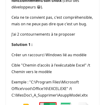
fonctionnement/son choix
(celui des
o
n
développeurs 😁).
Cela ne te convient pas, c'est compréhensible,
mais on ne peux pas dire que c'est un bug.
J'ai 2 contournements à te proposer
Solution 1 :
Créer un raccourci Windows lié au modèle
Cible "Chemin d'accès à l'exécutable Excel" /t
Chemin vers le modèle
Exemple : "C:\Program Files\Microsoft
Office\root\Office16\EXCEL.EXE" /t
C:\MesDoc\_A_Supprimer\AsuppModel.xltx