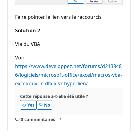
Faire pointer le lien vers le raccourcis
Solution 2
Via du VBA
Voir
https://www.developpez.net/forums/d213848
6/logiciels/microsoft-office/excel/macros-vba-
excel/ouvrir-xltx-xlsx-hyperlien/
Cette réponse a-t-elle été utile ?
Yes
No
0 commentaires
Aucun
Rapport
commentaire