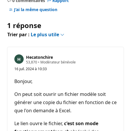
0 commentaires
Rapport
Aucun
commentaire
J’ai la même question
1 réponse
Trier par :
Le plus utile
Hecatonchire
P
53,870
•
Modérateur bénévole
o
16 juil. 2024 à 10:33
i
n
t
Bonjour,
s
d
e
On peut soit ouvrir un fichier modèle soit
r
é
générer une copie du fichier en fonction de ce
p
que l'on demande à Excel.
u
t
a
Le lien ouvre le fichier,
c'est son mode
t
i