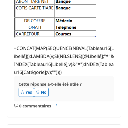
t
a
t
i
o
n
=CONCAT(MAP(SEQUENCE(NBVAL(Tableau16[L
ibellé]));LAMBDA(v;SI(NB.SI.ENS([@Libellé];"*"&
INDEX(Tableau16[Libellé];v)&"*");INDEX(Tablea
u16[Catégorie];v);""))))
Cette réponse a-t-elle été utile ?
Yes
No
0 commentaires
Aucun
Rapport
commentaire