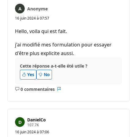
Anonyme
16 juin 2024 à 07:57
Hello, voila qui est fait.
j'ai modifié mes formulation pour essayer
d'être plus explicite aussi.
Cette réponse a-t-elle été utile ?
Yes
No
0 commentaires
Aucun
Rapport
commentaire
DanielCo
P
107.7K
o
16 juin 2024 à 07:06
i