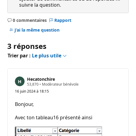
suivre la question.
0 commentaires
Rapport
Aucun
commentaire
J’ai la même question
3 réponses
Trier par :
Le plus utile
Hecatonchire
P
53,870
•
Modérateur bénévole
o
16 juin 2024 à 18:15
i
n
t
Bonjour,
s
d
e
Avec ton tableau16 présenté ainsi
r
é
p
u