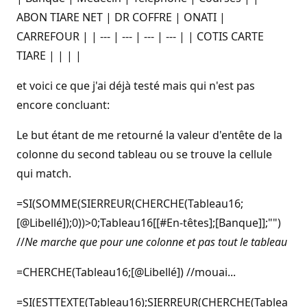
ABON TIARE NET | DR COFFRE | ONATI |
CARREFOUR | | --- | --- | --- | --- | | COTIS CARTE
TIARE | | | |
et voici ce que j'ai déjà testé mais qui n'est pas
encore concluant:
Le but étant de me retourné la valeur d'entête de la
colonne du second tableau ou se trouve la cellule
qui match.
=SI(SOMME(SIERREUR(CHERCHE(Tableau16;
[@Libellé]);0))>0;Tableau16[[#En-têtes];[Banque]];"")
//
Ne marche que pour une colonne et pas tout le tableau
=CHERCHE(Tableau16;[@Libellé]) //mouai...
=SI(ESTTEXTE(Tableau16);SIERREUR(CHERCHE(Tablea