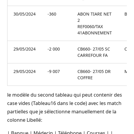
30/05/2024
-360
ABON TIARE NET
Ban
2
REF0060/TAX
41ABONNEMENT
29/05/2024
-2 000
CB660- 27/05 SC
Cour
CARREFOUR FA
29/05/2024
-9 007
CB660- 27/05 DR
Méd
COFFRE
le modèle du second tableau qui peut contenir des
case vides (Tableau16 dans le code) avec les match
partielles que je sélectionne manuellement de la
colonne Libellé:
| Banque | Médecin | Téléphone | Courses | |