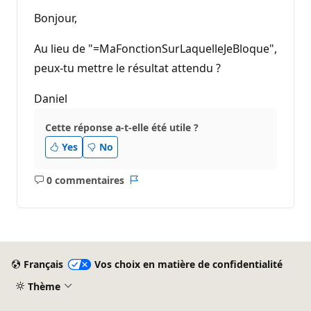
n
t
Bonjour,
s
d
e
Au lieu de "=MaFonctionSurLaquelleJeBloque",
r
é
peux-tu mettre le résultat attendu ?
p
u
Daniel
t
a
t
Cette réponse a-t-elle été utile ?
i
o
Yes
No
n
0 commentaires
Aucun
Rapport
commentaire
Français
Vos choix en matière de confidentialité
Thème