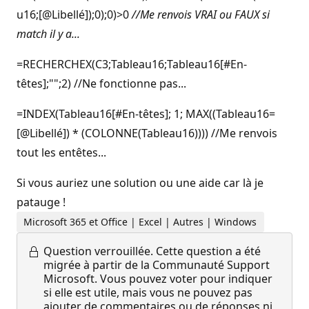
u16;[@Libellé]);0);0)>0
//Me renvois VRAI ou FAUX si
match il y a...
=RECHERCHEX(C3;Tableau16;Tableau16[#En-
têtes];"";2) //Ne fonctionne pas...
=INDEX(Tableau16[#En-têtes]; 1; MAX((Tableau16=
[@Libellé]) * (COLONNE(Tableau16)))) //Me renvois
tout les entêtes...
Si vous auriez une solution ou une aide car là je
patauge !
Microsoft 365 et Office | Excel | Autres | Windows
Question verrouillée.
Cette question a été
migrée à partir de la Communauté Support
Microsoft. Vous pouvez voter pour indiquer
si elle est utile, mais vous ne pouvez pas
ajouter de commentaires ou de réponses ni