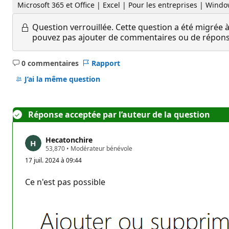
Microsoft 365 et Office | Excel | Pour les entreprises | Wind
Question verrouillée.
Cette question a été migrée à
pouvez pas ajouter de commentaires ou de réponses
0 commentaires
Rapport
Aucun
commentaire
J’ai la même question
Réponse acceptée par l’auteur de la question
Hecatonchire
P
53,870
•
Modérateur bénévole
o
17 juil. 2024 à 09:44
i
n
t
Ce n'est pas possible
s
d
e
r
é
p