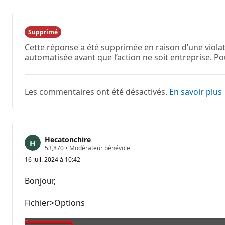
Supprimé
Cette réponse a été supprimée en raison d’une violat
automatisée avant que l’action ne soit entreprise. Po
Les commentaires ont été désactivés.
En savoir plus
Hecatonchire
P
53,870
•
Modérateur bénévole
o
16 juil. 2024 à 10:42
i
n
t
Bonjour,
s
d
e
Fichier>Options
r
é
p