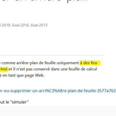
uter-ou-supprimer-un-arri%C3%A8re-plan-de-feuille-3577a7
ut le "simuler"