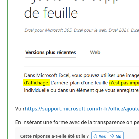
u
t
a
t
i
o
n
Voir
https://support.microsoft.com/fr-fr/office/ajo
En insérant une forme avec de la transparence on pe
Cette réponse a-t-elle été utile ?
Yes
No