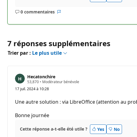
0 commentaires
Aucun
Rapport
commentaire
7 réponses supplémentaires
Trier par :
Le plus utile
Hecatonchire
P
53,870
•
Modérateur bénévole
o
17 juil. 2024 à 10:28
i
n
t
Une autre solution : via LibreOffice (attention au p
s
d
e
Bonne journée
r
é
p
Cette réponse a-t-elle été utile ?
Yes
No
u
t