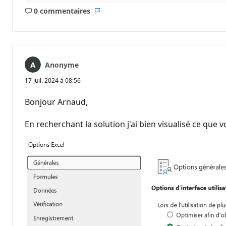
a
0 commentaires
t
Aucun
Rapport
i
commentaire
o
n
Anonyme
17 juil. 2024 à 08:56
Bonjour Arnaud,
En recherchant la solution j'ai bien visualisé ce que 