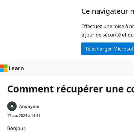
Passer
Ce navigateur n
directement
au
Effectuez une mise à ni
contenu
à jour de sécurité et d
principal
Télécharger Microsof
Learn
Comment récupérer une col
Anonyme
17 avr. 2024 à 14:41
Bonjour,