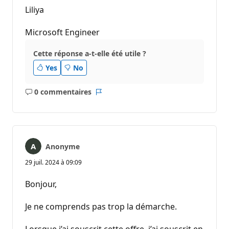
Liliya
Microsoft Engineer
Cette réponse a-t-elle été utile ?
Yes
No
0 commentaires
Aucun
Rapport
commentaire
Anonyme
29 juil. 2024 à 09:09
Bonjour,
Je ne comprends pas trop la démarche.
Lorsque j’ai souscrit cette offre, j’ai souscrit en