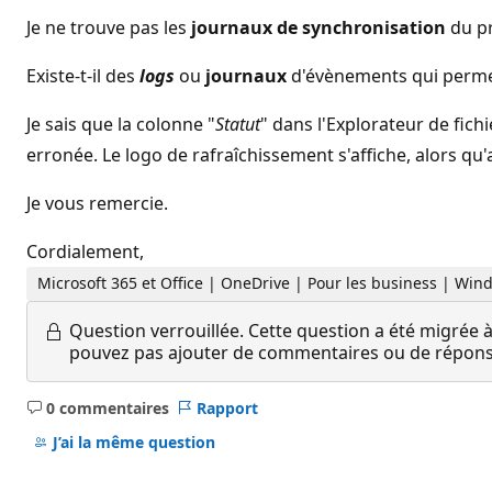
Je ne trouve pas les
journaux de synchronisation
du p
Existe-t-il des
logs
ou
journaux
d'évènements qui permet
Je sais que la colonne "
Statut
" dans l'Explorateur de fich
erronée. Le logo de rafraîchissement s'affiche, alors q
Je vous remercie.
Cordialement,
Microsoft 365 et Office | OneDrive | Pour les business | Win
Question verrouillée.
Cette question a été migrée à
pouvez pas ajouter de commentaires ou de réponses
0 commentaires
Rapport
Aucun
commentaire
J’ai la même question