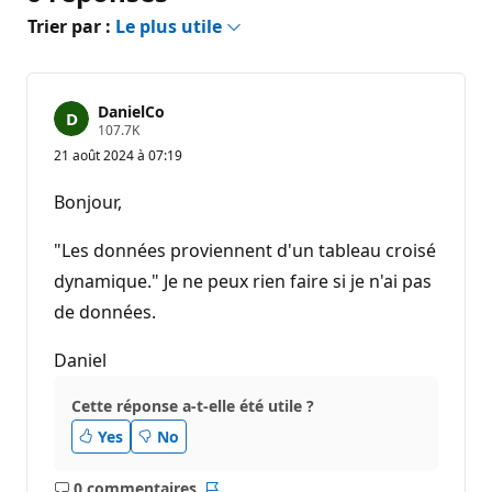
Trier par :
Le plus utile
DanielCo
P
107.7K
o
21 août 2024 à 07:19
i
n
t
Bonjour,
s
d
e
"Les données proviennent d'un tableau croisé
r
é
dynamique." Je ne peux rien faire si je n'ai pas
p
de données.
u
t
a
Daniel
t
i
o
Cette réponse a-t-elle été utile ?
n
Yes
No
0 commentaires