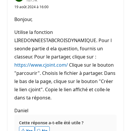
107.7K
o
19 août 2024 à 16:00
i
n
t
Bonjour,
s
d
e
Utilise la fonction
r
é
LIREDONNEESTABCROISDYNAMIQUE. Pour l
p
seonde partie d ela question, fournis un
u
t
classeur. Pour le partager, clique sur :
a
t
https://www.cjoint.com/
Clique sur le bouton
i
o
"parcourir". Choisis le fichier à partager. Dans
n
le bas de la page, clique sur le bouton "Créer
le lien cjoint". Copie le lien affiché et colle-le
dans ta réponse.
Daniel
Cette réponse a-t-elle été utile ?
Yes
No