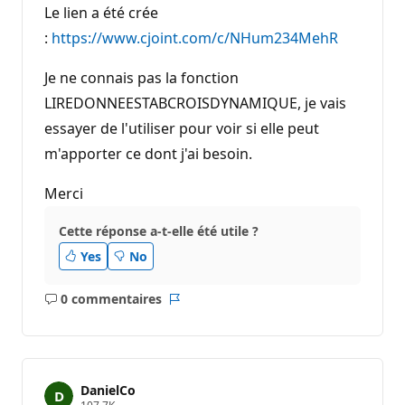
Le lien a été crée
:
https://www.cjoint.com/c/NHum234MehR
Je ne connais pas la fonction
LIREDONNEESTABCROISDYNAMIQUE, je vais
essayer de l'utiliser pour voir si elle peut
m'apporter ce dont j'ai besoin.
Merci
Cette réponse a-t-elle été utile ?
Yes
No
0 commentaires
Aucun
Rapport
commentaire
DanielCo
P