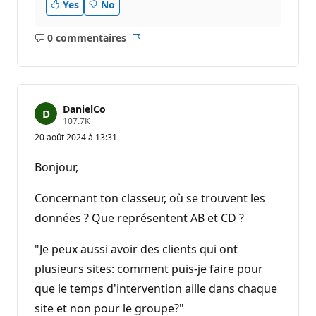
Yes
No
0 commentaires
Aucun
Rapport
commentaire
DanielCo
P
107.7K
o
20 août 2024 à 13:31
i
n
t
Bonjour,
s
d
e
Concernant ton classeur, où se trouvent les
r
é
données ? Que représentent AB et CD ?
p
u
"Je peux aussi avoir des clients qui ont
t
a
plusieurs sites: comment puis-je faire pour
t
i
que le temps d'intervention aille dans chaque
o
n
site et non pour le groupe?"