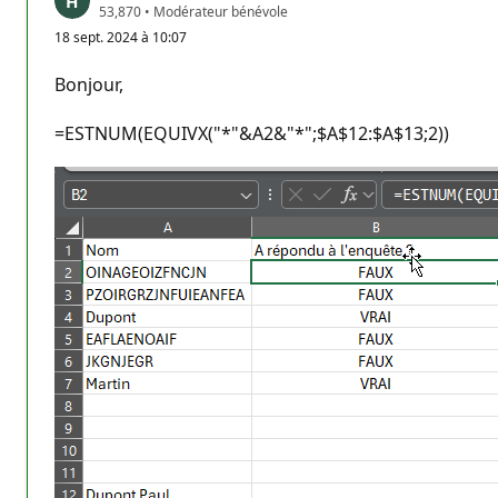
P
53,870
•
Modérateur bénévole
o
18 sept. 2024 à 10:07
i
n
t
Bonjour,
s
d
e
=ESTNUM(EQUIVX("*"&A2&"*";$A$12:$A$13;2))
r
é
p
u
t
a
t
i
o
n