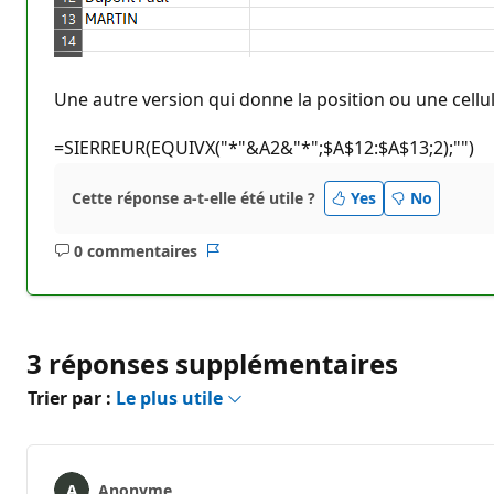
Une autre version qui donne la position ou une cellu
=SIERREUR(EQUIVX("*"&A2&"*";$A$12:$A$13;2);"")
Cette réponse a-t-elle été utile ?
Yes
No
0 commentaires
Aucun
Rapport
commentaire
3 réponses supplémentaires
Trier par :
Le plus utile
Anonyme