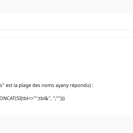
" est la plage des noms ayany répondu) :
CAT(SI(tbl<>"";tbl&", ";"")))