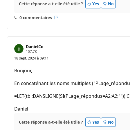
Cette réponse a-t-elle été utile ?
Yes
No
0 commentaires
Aucun
Rapport
commentaire
DanielCo
P
107.7K
o
18 sept. 2024 à 09:11
i
n
t
Bonjour,
s
d
e
En concaténant les noms multiples ("PLage_répondus
r
é
p
=LET(tbl;DANSLIGNE(SI(PLage_répondus=A2;A2;""));CON
u
t
a
Daniel
t
i
o
Cette réponse a-t-elle été utile ?
Yes
No
n