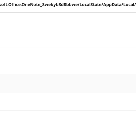
rosoft.Office.OneNote_8wekyb3d8bbwe/LocalState/AppData/Loca