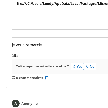
file:///C:/Users/Loudy/AppData/Local/Packages/Mic
Je vous remercie.
Slts
Cette réponse a-t-elle été utile ?
Yes
No
0 commentaires
Aucun
Rapport
commentaire
Anonyme