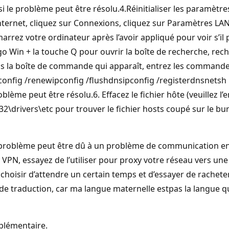
 si le problème peut être résolu.4.Réinitialiser les paramèt
Internet, cliquez sur Connexions, cliquez sur Paramètres LAN,
marrez votre ordinateur après l’avoir appliqué pour voir s’il 
 Win + la touche Q pour ouvrir la boîte de recherche, rec
s la boîte de commande qui apparaît, entrez les commandes 
pconfig /renewipconfig /flushdnsipconfig /registerdnsnetsh 
lème peut être résolu.6. Effacez le fichier hôte (veuillez l’
\drivers\etc pour trouver le fichier hosts coupé sur le burea
problème peut être dû à un problème de communication entre
VPN, essayez de l’utiliser pour proxy votre réseau vers une
sir d’attendre un certain temps et d’essayer de racheter
de traduction, car ma langue maternelle estpas la langue que
pplémentaire.