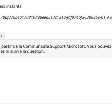
es instants.
b570df376bea170810d96eed517c131a-fdf974bf363b685e-01 9 oc
ws
 partir de la Communauté Support Microsoft. Vous pouvez vo
 ni suivre la question.