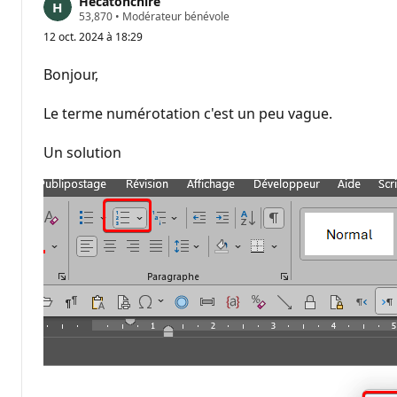
Hecatonchire
P
53,870
•
Modérateur bénévole
o
12 oct. 2024 à 18:29
i
n
t
Bonjour,
s
d
e
Le terme numérotation c'est un peu vague.
r
é
p
Un solution
u
t
a
t
i
o
n