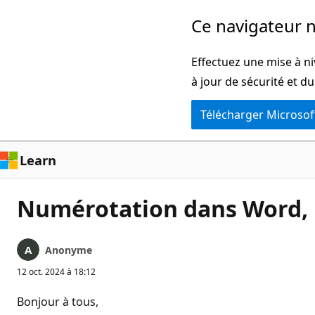
Passer
Ce navigateur n
directement
au
Effectuez une mise à ni
contenu
à jour de sécurité et d
principal
Télécharger Microsof
Learn
Numérotation dans Word, 
Anonyme
12 oct. 2024 à 18:12
Bonjour à tous,