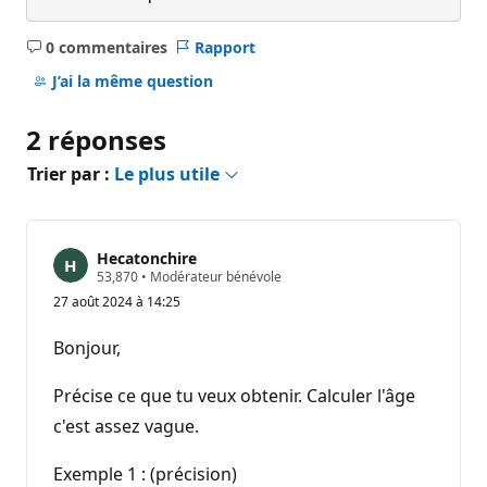
0 commentaires
Rapport
Aucun
commentaire
J’ai la même question
2 réponses
Trier par :
Le plus utile
Hecatonchire
P
53,870
•
Modérateur bénévole
o
27 août 2024 à 14:25
i
n
t
Bonjour,
s
d
e
Précise ce que tu veux obtenir. Calculer l'âge
r
é
c'est assez vague.
p
u
Exemple 1 : (précision)
t