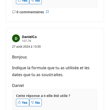
Yes
No
0 commentaires
Aucun
Rapport
commentaire
DanielCo
P
107.7K
o
27 août 2024 à 13:30
i
n
t
Bonjour,
s
d
e
Indique la formule que tu as utilisée et les
r
é
dates que tu as soustraites.
p
u
Daniel
t
a
t
Cette réponse a-t-elle été utile ?
i
o
Yes
No
n