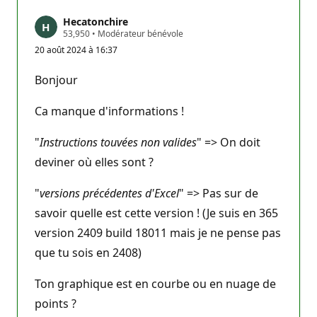
Hecatonchire
P
53,950
•
Modérateur bénévole
o
20 août 2024 à 16:37
i
n
t
Bonjour
s
d
e
Ca manque d'informations !
r
é
p
"
Instructions touvées non valides
" => On doit
u
deviner où elles sont ?
t
a
t
"
versions précédentes d'Excel
" => Pas sur de
i
o
savoir quelle est cette version ! (Je suis en 365
n
version 2409 build 18011 mais je ne pense pas
que tu sois en 2408)
Ton graphique est en courbe ou en nuage de
points ?