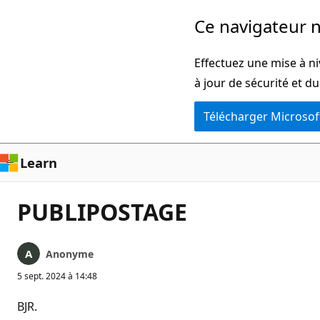
Passer
Ce navigateur n
directement
au
Effectuez une mise à ni
contenu
à jour de sécurité et d
principal
Télécharger Microsof
Learn
PUBLIPOSTAGE
Anonyme
5 sept. 2024 à 14:48
BJR.