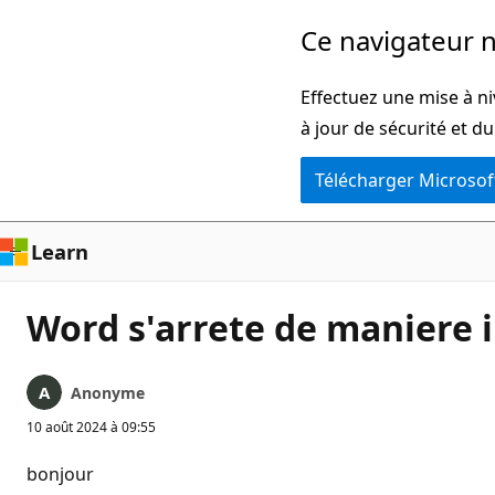
Passer
Ce navigateur n
directement
au
Effectuez une mise à ni
contenu
à jour de sécurité et d
principal
Télécharger Microsof
Learn
Word s'arrete de maniere 
Anonyme
10 août 2024 à 09:55
bonjour