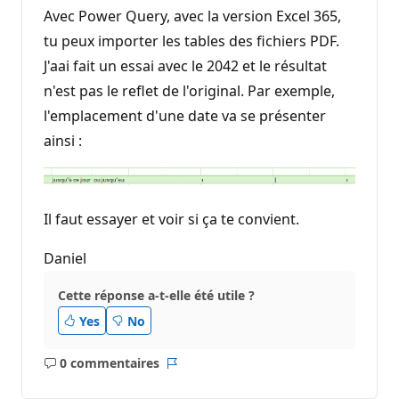
e
Avec Power Query, avec la version Excel 365,
r
é
tu peux importer les tables des fichiers PDF.
p
J'aai fait un essai avec le 2042 et le résultat
u
t
n'est pas le reflet de l'original. Par exemple,
a
t
l'emplacement d'une date va se présenter
i
o
ainsi :
n
Il faut essayer et voir si ça te convient.
Daniel
Cette réponse a-t-elle été utile ?
Yes
No
0 commentaires
Aucun
Rapport
commentaire