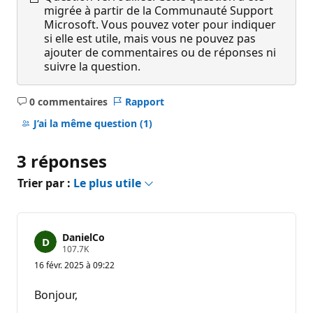
migrée à partir de la Communauté Support
Microsoft. Vous pouvez voter pour indiquer
si elle est utile, mais vous ne pouvez pas
ajouter de commentaires ou de réponses ni
suivre la question.
0 commentaires
Rapport
Aucun
commentaire
J’ai la même question
(1)
3 réponses
Trier par :
Le plus utile
DanielCo
P
107.7K
o
16 févr. 2025 à 09:22
i
n
t
Bonjour,
s
d