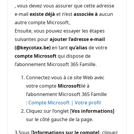
, vous devez vous assurer que cette adresse
e-mail
existe déjà
et n’est
associée à
aucun
autre compte Microsoft。
Ensuite, vous pouvez essayer les étapes
suivantes pour
ajouter l’adresse e-mail
(@keycotax.be)
en tant
qu’alias
de votre
compte Microsoft
qui dispose de
l’abonnement Microsoft 365 Famille.
Connectez-vous à ce site Web avec
votre compte
Microsoft
lié à
l’abonnement Microsoft 365 Famille
:
Compte Microsoft | Votre profil
Cliquez sur l’onglet [
Vos informations]
sur le côté gauche de la page.
3.Sous [
Informations sur le compte],
cliquez