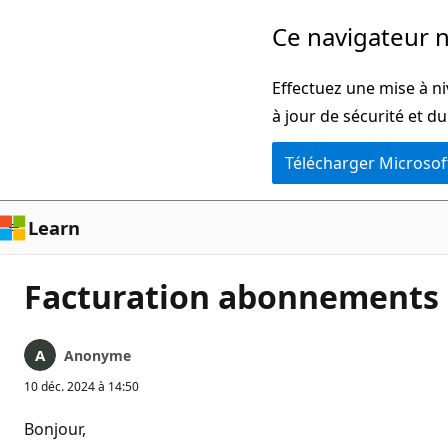
Passer
Ce navigateur n
directement
au
Effectuez une mise à ni
contenu
à jour de sécurité et d
principal
Télécharger Microsof
Learn
Facturation abonnements
Anonyme
10 déc. 2024 à 14:50
Bonjour,