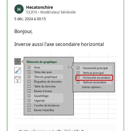
Hecatonchire
P
53,870
•
Modérateur bénévole
o
5 déc. 2024 à 00:15
i
n
t
Bonjour,
s
d
e
Inverse aussi l'axe secondaire horizontal
r
é
p
u
t
a
t
i
o
n