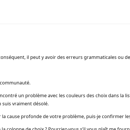
onséquent, il peut y avoir des erreurs grammaticales ou d
re communauté.
ncontré un problème avec les couleurs des choix dans la lis
 suis vraiment désolé.
fier la cause profonde de votre problème, puis-je confirmer l
a colonne de choix ? Pourriez-vous s’il vous plaît me four