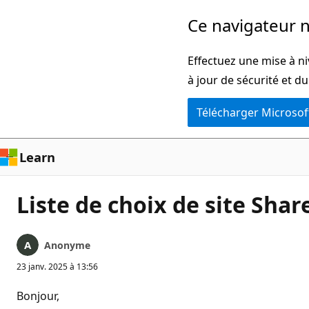
Passer
Ce navigateur n
directement
au
Effectuez une mise à ni
contenu
à jour de sécurité et d
principal
Télécharger Microsof
Learn
Liste de choix de site Shar
Anonyme
23 janv. 2025 à 13:56
Bonjour,