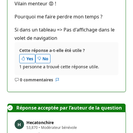
Vilain menteur 😡 !
Pourquoi me faire perdre mon temps ?
Si dans un tableau => Pas d'affichage dans le
volet de navigation
Cette réponse a-t-elle été utile ?
Yes
No
1 personne a trouvé cette réponse utile.
0 commentaires
Aucun
Rapport
commentaire
Réponse acceptée par l’auteur de la question
Hecatonchire
P
53,870
•
Modérateur bénévole
o