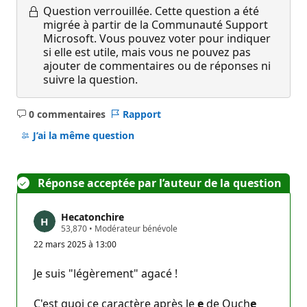
Question verrouillée.
Cette question a été
migrée à partir de la Communauté Support
Microsoft. Vous pouvez voter pour indiquer
si elle est utile, mais vous ne pouvez pas
ajouter de commentaires ou de réponses ni
suivre la question.
0 commentaires
Rapport
Aucun
commentaire
J’ai la même question
Réponse acceptée par l’auteur de la question
Hecatonchire
P
53,870
•
Modérateur bénévole
o
22 mars 2025 à 13:00
i
n
t
Je suis "légèrement" agacé !
s
d
e
C'est quoi ce caractère après le
e
de Ouch
e