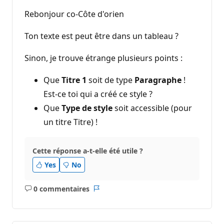
n
t
Rebonjour co-Côte d'orien
s
d
e
Ton texte est peut être dans un tableau ?
r
é
p
Sinon, je trouve étrange plusieurs points :
u
t
a
Que
Titre 1
soit de type
Paragraphe
!
t
Est-ce toi qui a créé ce style ?
i
o
Que
Type de style
soit accessible (pour
n
un titre Titre) !
Cette réponse a-t-elle été utile ?
Yes
No
0 commentaires
Aucun
Rapport
commentaire