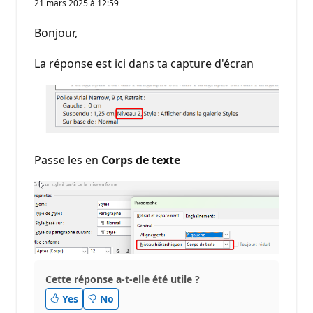
21 mars 2025 à 12:59
i
n
t
Bonjour,
s
d
e
La réponse est ici dans ta capture d'écran
r
é
p
u
t
a
t
i
o
Passe les en
Corps de texte
n
Cette réponse a-t-elle été utile ?
Yes
No