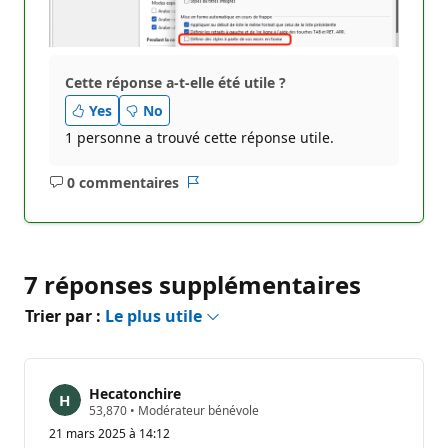
Cette réponse a-t-elle été utile ?
Yes
No
1 personne a trouvé cette réponse utile.
0 commentaires
Aucun
Rapport
commentaire
7 réponses supplémentaires
Trier par :
Le plus utile
Hecatonchire
P
53,870
•
Modérateur bénévole
o
21 mars 2025 à 14:12
i