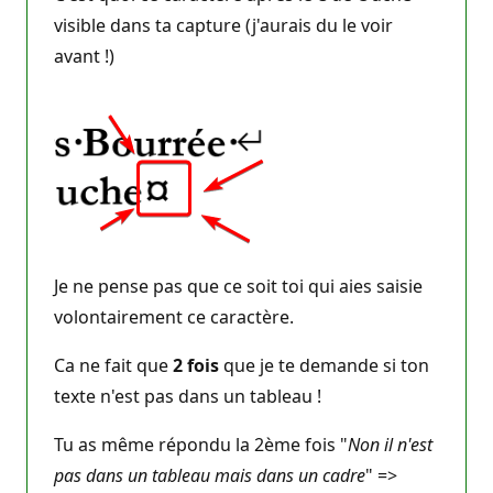
r
é
visible dans ta capture (j'aurais du le voir
p
avant !)
u
t
a
t
i
o
n
Je ne pense pas que ce soit toi qui aies saisie
volontairement ce caractère.
Ca ne fait que
2 fois
que je te demande si ton
texte n'est pas dans un tableau !
Tu as même répondu la 2ème fois "
Non il n'est
pas dans un tableau mais dans un cadre
" =>