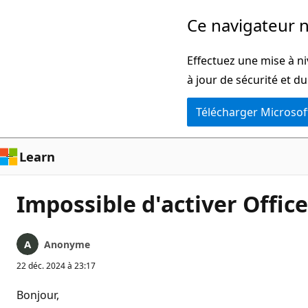
Passer
Ce navigateur n
directement
au
Effectuez une mise à ni
contenu
à jour de sécurité et d
principal
Télécharger Microsof
Learn
Impossible d'activer Office
Anonyme
22 déc. 2024 à 23:17
Bonjour,