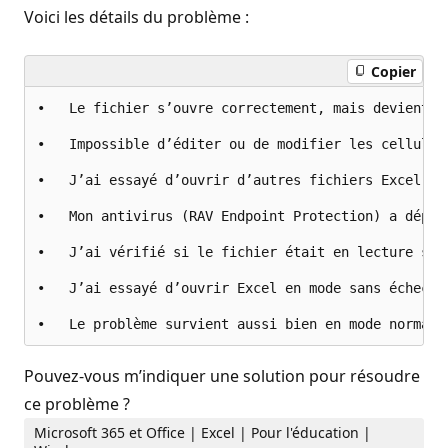
Voici les détails du problème :
Copier
•	Le fichier s’ouvre correctement, mais devient vide dès que je clique sur une cellule.

•	Impossible d’éditer ou de modifier les cellules.

•	J’ai essayé d’ouvrir d’autres fichiers Excel, et le problème persiste.

•	Mon antivirus (RAV Endpoint Protection) a déplacé le fichier dans une liste d’exclusion, mais même après avoir désactivé l’antivirus, le problème persiste.

•	J’ai vérifié si le fichier était en lecture seule ou protégé, mais cela ne semble pas être la cause.

•	J’ai essayé d’ouvrir Excel en mode sans échec (excel /safe), mais cela n’a rien changé.

Pouvez-vous m’indiquer une solution pour résoudre
ce problème ?
Microsoft 365 et Office | Excel | Pour l'éducation |