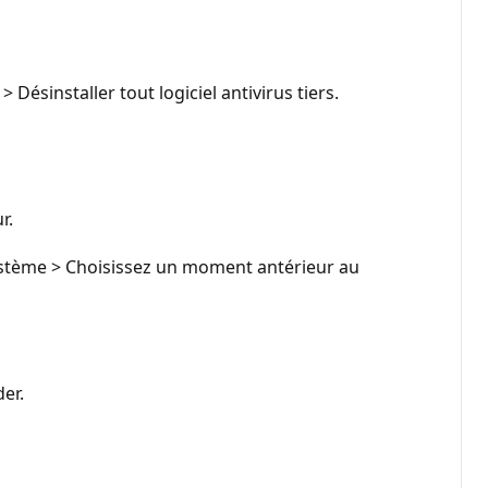
ésinstaller tout logiciel antivirus tiers.
r.
 système > Choisissez un moment antérieur au
der.