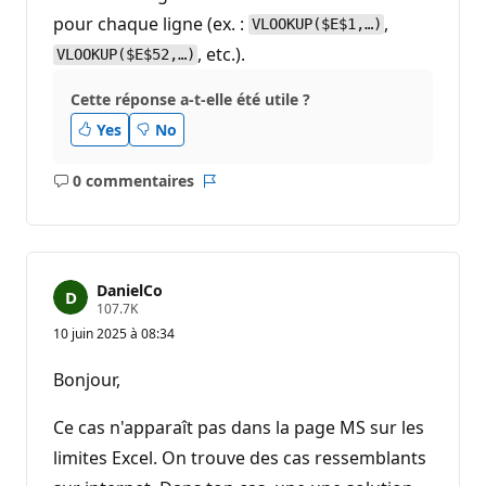
pour chaque ligne (ex. :
,
VLOOKUP($E$1,…)
, etc.).
VLOOKUP($E$52,…)
Cette réponse a-t-elle été utile ?
Yes
No
0 commentaires
Aucun
Rapport
commentaire
DanielCo
P
107.7K
o
10 juin 2025 à 08:34
i
n
t
Bonjour,
s
d
e
Ce cas n'apparaît pas dans la page MS sur les
r
é
limites Excel. On trouve des cas ressemblants
p