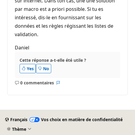
sur internet. Dans ton cas, une une solution
u
t
par macro est a priori possible. Si tu es
a
t
intéressé, dis-le en fournissant sur les
i
o
données et les règles régissant les listes de
n
validation.
Daniel
Cette réponse a-t-elle été utile ?
Yes
No
0 commentaires
Aucun
Rapport
commentaire
Français
Vos choix en matière de confidentialité
Thème