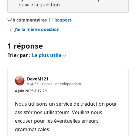
suivre la question.
0 commentaires
Rapport
Aucun
commentaire
J’ai la même question
1 réponse
Trier par :
Le plus utile
DaveM121
P
914.5K
•
Conseiller indépendant
o
4 juin 2025 à 17:26
i
n
t
Nous utilisons un service de traduction pour
s
d
assister nos utilisateurs. Veuillez nous
e
excuser pour les éventuelles erreurs
r
é
grammaticales.
p
u