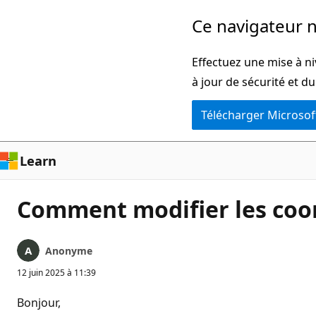
Passer
Ce navigateur n
directement
au
Effectuez une mise à ni
contenu
à jour de sécurité et d
principal
Télécharger Microsof
Learn
Comment modifier les coo
Anonyme
12 juin 2025 à 11:39
Bonjour,