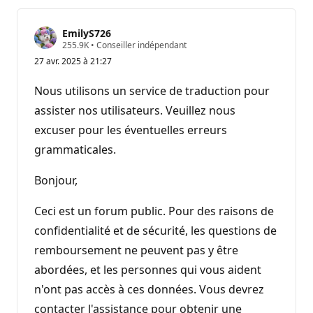
EmilyS726
P
255.9K
•
Conseiller indépendant
o
27 avr. 2025 à 21:27
i
n
t
Nous utilisons un service de traduction pour
s
d
assister nos utilisateurs. Veuillez nous
e
excuser pour les éventuelles erreurs
r
é
grammaticales.
p
u
t
Bonjour,
a
t
i
Ceci est un forum public. Pour des raisons de
o
n
confidentialité et de sécurité, les questions de
remboursement ne peuvent pas y être
abordées, et les personnes qui vous aident
n'ont pas accès à ces données. Vous devrez
contacter l'assistance pour obtenir une