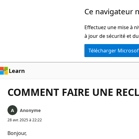
Passer
Ce navigateur n
directement
au
Effectuez une mise à ni
contenu
à jour de sécurité et d
principal
Télécharger Microsof
Learn
COMMENT FAIRE UNE REC
Anonyme
28 avr. 2025 à 22:22
Bonjour,