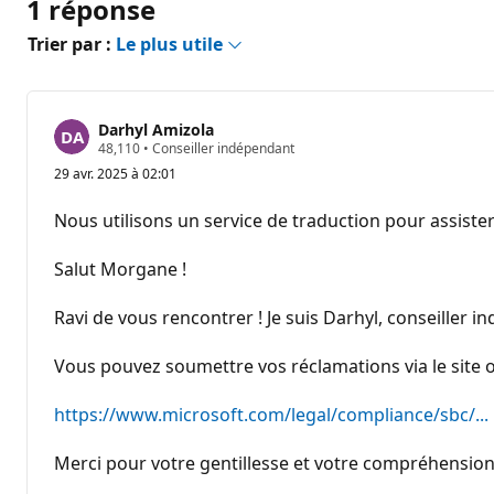
1 réponse
Trier par :
Le plus utile
Darhyl Amizola
P
48,110
•
Conseiller indépendant
o
29 avr. 2025 à 02:01
i
n
t
Nous utilisons un service de traduction pour assister
s
d
e
Salut Morgane !
r
é
p
Ravi de vous rencontrer ! Je suis Darhyl, conseiller i
u
t
a
Vous pouvez soumettre vos réclamations via le site of
t
i
https://www.microsoft.com/legal/compliance/sbc/...
o
n
Merci pour votre gentillesse et votre compréhension 