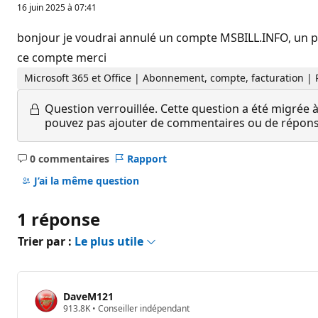
16 juin 2025 à 07:41
bonjour je voudrai annulé un compte MSBILL.INFO, un pré
ce compte merci
Microsoft 365 et Office | Abonnement, compte, facturation |
Question verrouillée.
Cette question a été migrée à
pouvez pas ajouter de commentaires ou de réponses
0 commentaires
Rapport
Aucun
commentaire
J’ai la même question
1 réponse
Trier par :
Le plus utile
DaveM121
P
913.8K
•
Conseiller indépendant