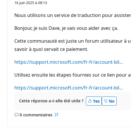
o
16 juin 2025 à 08:13
i
n
t
Nous utilisons un service de traduction pour assister
s
d
e
Bonjour, je suis Dave, je vais vous aider avec ça.
r
é
p
Cette communauté est juste un forum utilisateur à util
u
savoir à quoi servait ce paiement.
t
a
t
https://support.microsoft.com/fr-fr/account-bil...
i
o
n
Utilisez ensuite les étapes fournies sur ce lien pou
https://support.microsoft.com/fr-fr/account-bil...
Cette réponse a-t-elle été utile ?
Yes
No
0 commentaires
Aucun
Rapport
commentaire