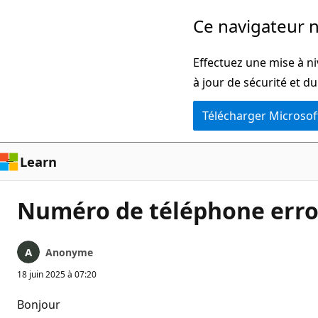
Passer
Ce navigateur n
directement
au
Effectuez une mise à ni
contenu
à jour de sécurité et d
principal
Télécharger Microsof
Learn
Numéro de téléphone err
Anonyme
18 juin 2025 à 07:20
Bonjour