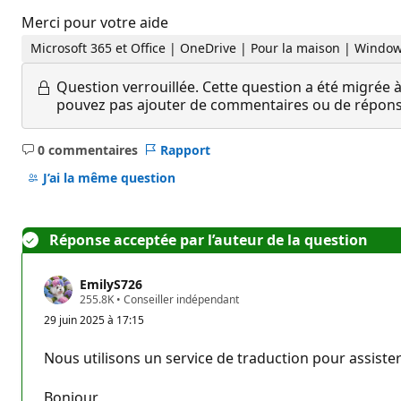
Merci pour votre aide
Microsoft 365 et Office | OneDrive | Pour la maison | Windo
Question verrouillée.
Cette question a été migrée à
pouvez pas ajouter de commentaires ou de réponses
0 commentaires
Rapport
Aucun
commentaire
J’ai la même question
Réponse acceptée par l’auteur de la question
EmilyS726
P
255.8K
•
Conseiller indépendant
o
29 juin 2025 à 17:15
i
n
t
Nous utilisons un service de traduction pour assister
s
d
e
Bonjour,