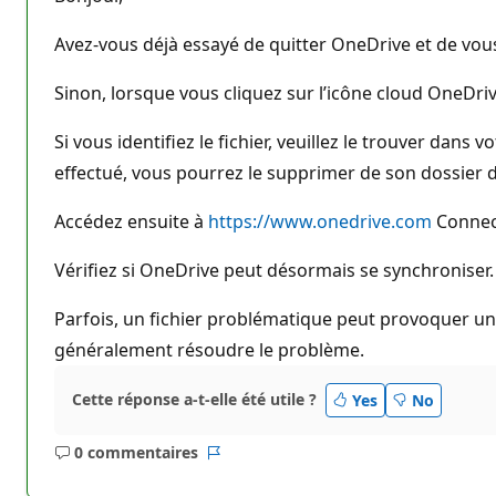
r
é
p
Avez-vous déjà essayé de quitter OneDrive et de vous
u
t
a
Sinon, lorsque vous cliquez sur l’icône cloud OneDriv
t
i
Si vous identifiez le fichier, veuillez le trouver dans
o
n
effectué, vous pourrez le supprimer de son dossier d
Accédez ensuite à
https://www.onedrive.com
Connect
Vérifiez si OneDrive peut désormais se synchroniser.
Parfois, un fichier problématique peut provoquer un
généralement résoudre le problème.
Cette réponse a-t-elle été utile ?
Yes
No
0 commentaires
Aucun
Rapport
commentaire