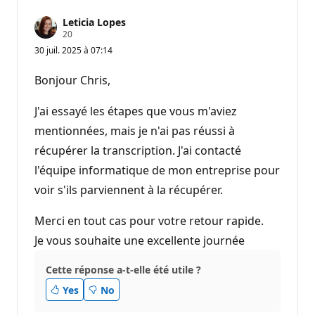
Leticia Lopes
P
20
o
30 juil. 2025 à 07:14
i
n
t
Bonjour Chris,
s
d
e
J'ai essayé les étapes que vous m'aviez
r
é
mentionnées, mais je n'ai pas réussi à
p
récupérer la transcription. J'ai contacté
u
t
l'équipe informatique de mon entreprise pour
a
t
voir s'ils parviennent à la récupérer.
i
o
n
Merci en tout cas pour votre retour rapide.
Je vous souhaite une excellente journée
Cette réponse a-t-elle été utile ?
Yes
No