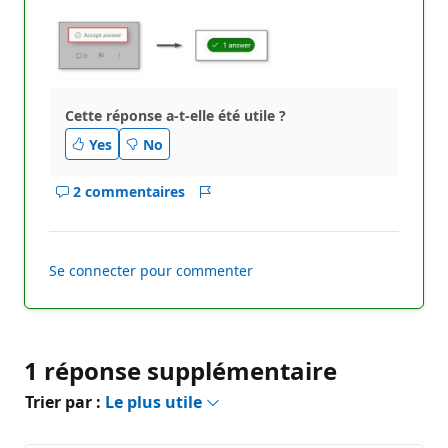
Cette réponse a-t-elle été utile ?
Yes
No
2 commentaires
Afficher
Rapport
les
commentaires
pour
Se connecter pour commenter
ce
réponse
1 réponse supplémentaire
Trier par :
Le plus utile