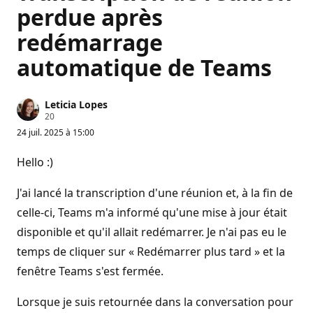
perdue après
redémarrage
automatique de Teams
Leticia Lopes
P
20
o
24 juil. 2025 à 15:00
i
n
t
Hello :)
s
d
e
J'ai lancé la transcription d'une réunion et, à la fin de
r
é
celle-ci, Teams m'a informé qu'une mise à jour était
p
disponible et qu'il allait redémarrer. Je n'ai pas eu le
u
t
temps de cliquer sur « Redémarrer plus tard » et la
a
t
fenêtre Teams s'est fermée.
i
o
n
Lorsque je suis retournée dans la conversation pour