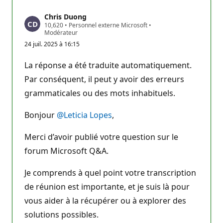
Chris Duong
P
10,620
•
Personnel externe Microsoft
•
o
Modérateur
i
24 juil. 2025 à 16:15
n
t
s
La réponse a été traduite automatiquement.
d
e
Par conséquent, il peut y avoir des erreurs
r
grammaticales ou des mots inhabituels.
é
p
u
Bonjour
@Leticia Lopes
,
t
a
t
Merci d’avoir publié votre question sur le
i
o
forum Microsoft Q&A.
n
Je comprends à quel point votre transcription
de réunion est importante, et je suis là pour
vous aider à la récupérer ou à explorer des
solutions possibles.