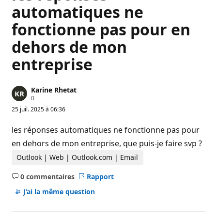
automatiques ne
fonctionne pas pour en
dehors de mon
entreprise
Karine Rhetat
P
0
o
25 juil. 2025 à 06:36
i
n
t
les réponses automatiques ne fonctionne pas pour
s
d
en dehors de mon entreprise, que puis-je faire svp ?
e
r
Outlook | Web | Outlook.com | Email
é
p
0 commentaires
Rapport
u
Aucun
t
commentaire
J’ai la même question
a
t
i
o