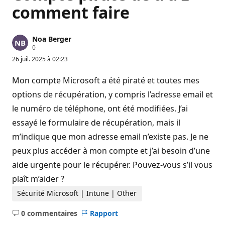
comment faire
Noa Berger
P
0
o
26 juil. 2025 à 02:23
i
n
t
Mon compte Microsoft a été piraté et toutes mes
s
d
options de récupération, y compris l’adresse email et
e
le numéro de téléphone, ont été modifiées. J’ai
r
é
essayé le formulaire de récupération, mais il
p
u
m’indique que mon adresse email n’existe pas. Je ne
t
a
peux plus accéder à mon compte et j’ai besoin d’une
t
i
aide urgente pour le récupérer. Pouvez-vous s’il vous
o
n
plaît m’aider ?
Sécurité Microsoft | Intune | Other
0 commentaires
Rapport
Aucun