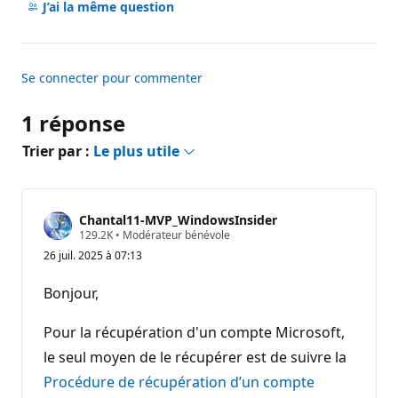
commentaire
J’ai la même question
Se connecter pour commenter
1 réponse
Trier par :
Le plus utile
Chantal11-MVP_WindowsInsider
P
129.2K
•
Modérateur bénévole
o
26 juil. 2025 à 07:13
i
n
t
Bonjour,
s
d
e
Pour la récupération d'un compte Microsoft,
r
é
le seul moyen de le récupérer est de suivre la
p
Procédure de récupération d’un compte
u
t