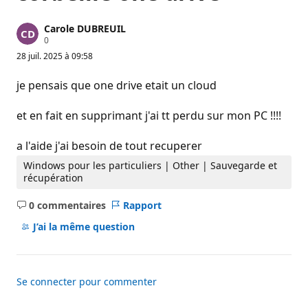
Carole DUBREUIL
P
0
o
28 juil. 2025 à 09:58
i
n
t
je pensais que one drive etait un cloud
s
d
e
et en fait en supprimant j'ai tt perdu sur mon PC !!!!
r
é
p
a l'aide j'ai besoin de tout recuperer
u
t
Windows pour les particuliers | Other | Sauvegarde et
a
récupération
t
i
0 commentaires
Rapport
o
Aucun
n
commentaire
J’ai la même question
Se connecter pour commenter