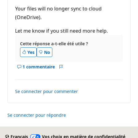
Your files will no longer sync to cloud
(OneDrive).
Let me know if you still need more help.
Cette réponse a-t-elle été utile ?
Yes
No
1 commentaire
Afficher
Rapport
les
commentaires
pour
Se connecter pour commenter
ce
réponse
Se connecter pour répondre
Français
Vos choix en matière de confidentialité