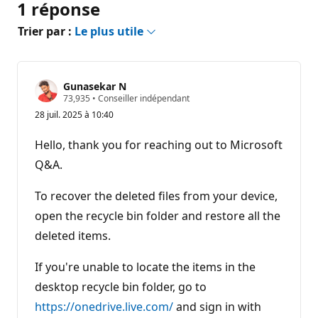
1 réponse
Trier par :
Le plus utile
Gunasekar N
P
73,935
•
Conseiller indépendant
o
28 juil. 2025 à 10:40
i
n
t
Hello, thank you for reaching out to Microsoft
s
d
Q&A.
e
r
é
To recover the deleted files from your device,
p
open the recycle bin folder and restore all the
u
t
deleted items.
a
t
i
If you're unable to locate the items in the
o
n
desktop recycle bin folder, go to
https://onedrive.live.com/
and sign in with