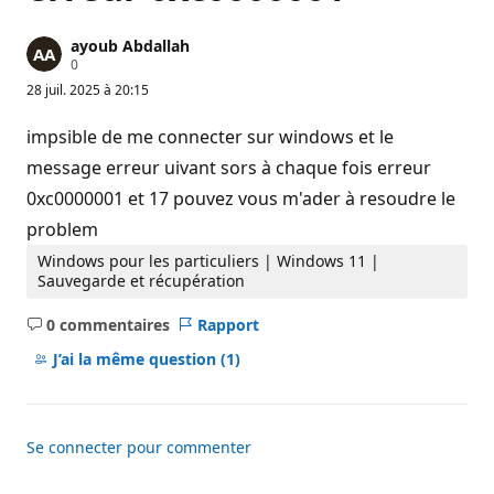
ayoub Abdallah
P
0
o
28 juil. 2025 à 20:15
i
n
t
impsible de me connecter sur windows et le
s
d
message erreur uivant sors à chaque fois erreur
e
0xc0000001 et 17 pouvez vous m'ader à resoudre le
r
é
problem
p
u
Windows pour les particuliers | Windows 11 |
t
a
Sauvegarde et récupération
t
i
0 commentaires
Rapport
o
Aucun
n
commentaire
J’ai la même question
(1)
Se connecter pour commenter