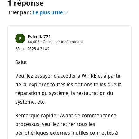
1 réponse
Trier par :
Le plus utile
Estrella721
P
44,605
•
Conseiller indépendant
o
28 juil. 2025 à 21:42
i
n
t
Salut
s
d
e
Veuillez essayer d'accéder à WinRE et à partir
r
é
de là, explorez toutes les options telles que la
p
réparation du système, la restauration du
u
t
système, etc.
a
t
i
Remarque rapide : Avant de commencer ce
o
n
processus, veuillez retirer tous les
périphériques externes inutiles connectés à