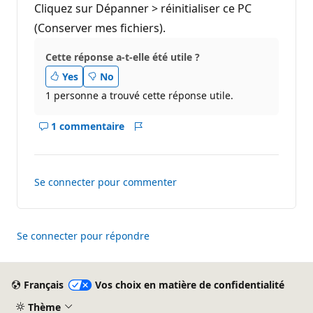
Cliquez sur Dépanner > réinitialiser ce PC
(Conserver mes fichiers).
Cette réponse a-t-elle été utile ?
Yes
No
1 personne a trouvé cette réponse utile.
1 commentaire
Afficher
Rapport
les
commentaires
pour
Se connecter pour commenter
ce
réponse
Se connecter pour répondre
Français
Vos choix en matière de confidentialité
Thème