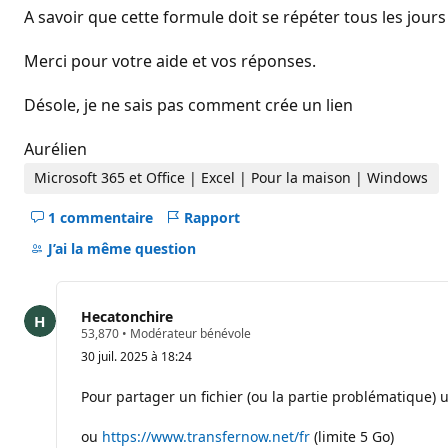
A savoir que cette formule doit se répéter tous les jou
Merci pour votre aide et vos réponses.
Désole, je ne sais pas comment crée un lien
Aurélien
Microsoft 365 et Office | Excel | Pour la maison | Windows
1 commentaire
Rapport
Masquer
les
J’ai la même question
commentaires
pour
ce
Hecatonchire
question
P
53,870
•
Modérateur bénévole
o
30 juil. 2025 à 18:24
i
n
t
Pour partager un fichier (ou la partie problématique) 
s
d
ou
https://www.transfernow.net/fr
(limite 5 Go)
e