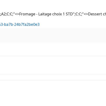
A2;C:C;"<>Fromage - Laitage choix 1 STD";C:C;"<>Dessert ch
753-ba7b-24b7fa2be0e3