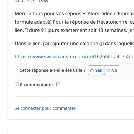
30 juil. 2025 à 18:48
i
n
t
Merci a tous pour vos réponses.Alors l'idée d'Emmanu
s
d
formule adapté).Pour la réponse de Hécatonchire, cel
e
lien. Il dure 91 jours exactement soit 13 semaines. 
r
é
p
Dans le lien, j'ai rajouter une colonne (J) dans laquel
u
t
a
https://www.swisstransfer.com/d/91626f4b-a4c7-4b
t
i
o
Cette réponse a-t-elle été utile ?
n
Yes
No
0 commentaires
Aucun
Rapport
commentaire
Se connecter pour commenter