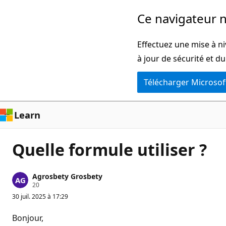
Passer
Ce navigateur n
directement
au
Effectuez une mise à ni
contenu
à jour de sécurité et d
principal
Télécharger Microsof
Learn
Quelle formule utiliser ?
Agrosbety Grosbety
P
20
o
30 juil. 2025 à 17:29
i
n
t
Bonjour,
s