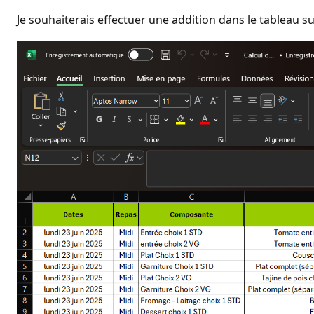
d
e
Je souhaiterais effectuer une addition dans le tableau s
r
é
p
u
t
a
t
i
o
n