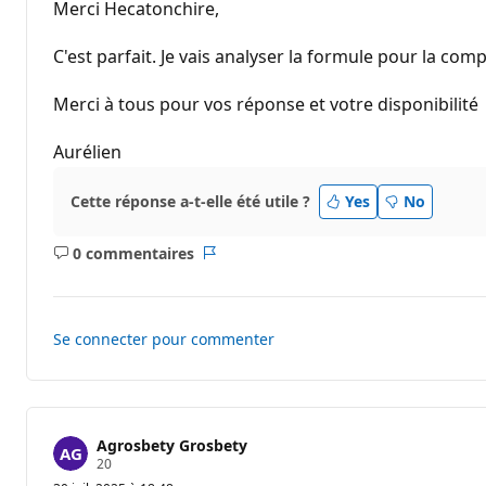
t
Merci Hecatonchire,
s
d
e
C'est parfait. Je vais analyser la formule pour la com
r
é
p
Merci à tous pour vos réponse et votre disponibilité
u
t
a
Aurélien
t
i
o
Cette réponse a-t-elle été utile ?
Yes
No
n
0 commentaires
Aucun
Rapport
commentaire
Se connecter pour commenter
Agrosbety Grosbety
P
20
o