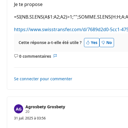
e
Je te propose
r
é
p
=SI(NB.SI.ENS(A$1:A2;A2)>1;"";SOMME.SI.ENS(H:H;A:A;
u
t
a
https://www.swisstransfer.com/d/7689d2d0-5cc1-4
t
i
o
Cette réponse a-t-elle été utile ?
Yes
No
n
0 commentaires
Aucun
Rapport
commentaire
Se connecter pour commenter
Agrosbety Grosbety
P
20
o
31 juil. 2025 à 03:56
i
n