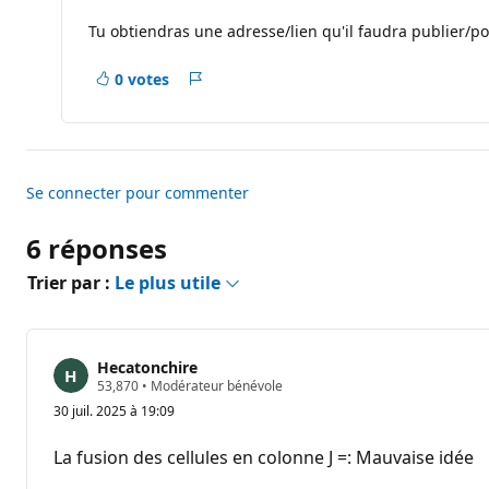
r
é
Tu obtiendras une adresse/lien qu'il faudra publier/p
p
u
t
0 votes
a
Rapport
t
i
o
n
Se connecter pour commenter
6 réponses
Trier par :
Le plus utile
Hecatonchire
P
53,870
•
Modérateur bénévole
o
30 juil. 2025 à 19:09
i
n
t
La fusion des cellules en colonne J =: Mauvaise idée
s
d