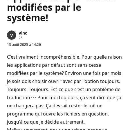
modifiées par le
système!
Vinc
P
25
o
13 août 2025 à 14:26
i
n
t
C'est vraiment incompréhensible. Pour quelle raison
s
d
les applications par défaut sont sans cesse
e
modifiées par le système? Environ une fois par mois
r
é
je sois dois choisir ouvrir avec par l'option toujours.
p
u
Toujours. Toujours. Est-ce que c'est un problème de
t
a
traduction??? Pour moi toujours, ça veut dire que ça
t
i
ne changera pas. Ça devrait rester le même
o
n
programme qui ouvre les fichiers en question,
jusqu'à ce que je décide autrement.