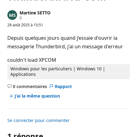
Martine SETTO
P
0
o
28 août 2025 à 15:51
i
n
t
Depuis quelques jours quand j’essaie d'ouvrir la
s
d
messagerie Thunderbird, j'ai un message d'erreur
e
r
é
couldn't load XPCOM
p
u
Windows pour les particuliers | Windows 10 |
t
Applications
a
t
0 commentaires
Rapport
i
Aucun
o
commentaire
n
J’ai la même question
Se connecter pour commenter
1 réponse