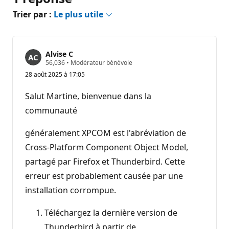
Trier par :
Le plus utile
Alvise C
P
56,036
•
Modérateur bénévole
o
28 août 2025 à 17:05
i
n
t
Salut Martine, bienvenue dans la
s
d
communauté
e
r
é
généralement XPCOM est l'abréviation de
p
Cross-Platform Component Object Model,
u
t
partagé par Firefox et Thunderbird. Cette
a
t
erreur est probablement causée par une
i
o
installation corrompue.
n
Téléchargez la dernière version de
Thunderbird à partir de