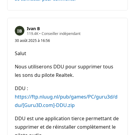
ce
réponse
Ivan B
P
119.4K
•
Conseiller indépendant
o
30 août 2025 à 16:56
i
n
t
Salut
s
d
e
Nous utiliserons DDU pour supprimer tous
r
é
les sons du pilote Realtek.
p
u
DDU :
t
a
https://ftp.nluug.nl/pub/games/PC/guru3d/d
t
i
du/[Guru3D.com]-DDU.zip
o
n
DDU est une application tierce permettant de
supprimer et de réinstaller complètement le