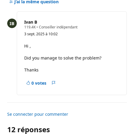
les
J’ai la même question
commentaires
pour
ce
Ivan B
question
P
119.4K
•
Conseiller indépendant
o
3 sept. 2025 à 10:02
i
n
t
Hi ,
s
d
Did you manage to solve the problem?
e
r
é
Thanks
p
u
t
0 votes
a
Rapport
t
i
o
n
Se connecter pour commenter
12 réponses