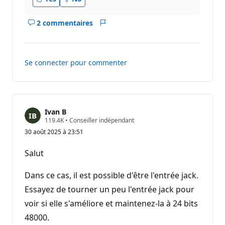
2 commentaires
Afficher
Rapport
les
commentaires
pour
Se connecter pour commenter
ce
réponse
Ivan B
P
119.4K
•
Conseiller indépendant
o
30 août 2025 à 23:51
i
n
t
Salut
s
d
e
Dans ce cas, il est possible d'être l'entrée jack.
r
é
Essayez de tourner un peu l'entrée jack pour
p
voir si elle s'améliore et maintenez-la à 24 bits
u
t
48000.
a