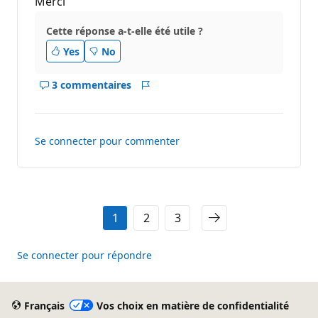
Merci
t
i
Cette réponse a-t-elle été utile ?
o
n
Yes
No
3 commentaires
Afficher
Rapport
les
commentaires
pour
Se connecter pour commenter
ce
réponse
1
2
3
Se connecter pour répondre
Français
Vos choix en matière de confidentialité