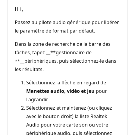
n
t
Hii ,
s
d
e
Passez au pilote audio générique pour libérer
r
é
le paramètre de format par défaut.
p
u
Dans la zone de recherche de la barre des
t
a
tâches, tapez __**gestionnaire de
t
i
**__périphériques, puis sélectionnez-le dans
o
n
les résultats.
Sélectionnez la flèche en regard de
Manettes audio, vidéo et jeu
pour
l'agrandir.
Sélectionnez et maintenez (ou cliquez
avec le bouton droit) la liste Realtek
Audio pour votre carte son ou votre
périphérique audio, puis sélectionnez