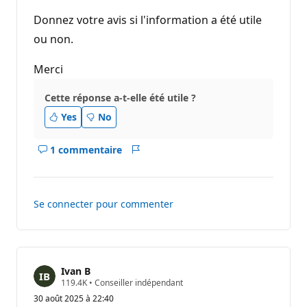
t
i
Donnez votre avis si l'information a été utile
o
n
ou non.
Merci
Cette réponse a-t-elle été utile ?
Yes
No
1 commentaire
Afficher
Rapport
les
commentaires
pour
Se connecter pour commenter
ce
réponse
Ivan B
P
119.4K
•
Conseiller indépendant
o
30 août 2025 à 22:40
i