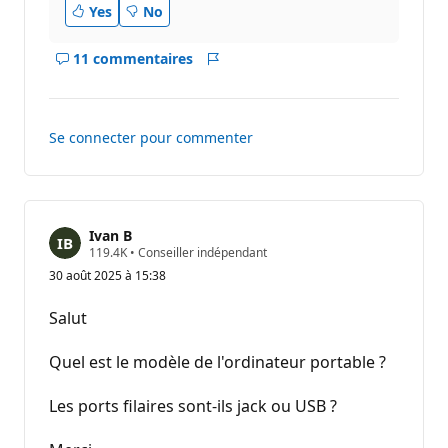
Yes
No
11 commentaires
Afficher
Rapport
les
commentaires
pour
Se connecter pour commenter
ce
réponse
Ivan B
P
119.4K
•
Conseiller indépendant
o
30 août 2025 à 15:38
i
n
t
Salut
s
d
e
Quel est le modèle de l'ordinateur portable ?
r
é
p
Les ports filaires sont-ils jack ou USB ?
u
t
a