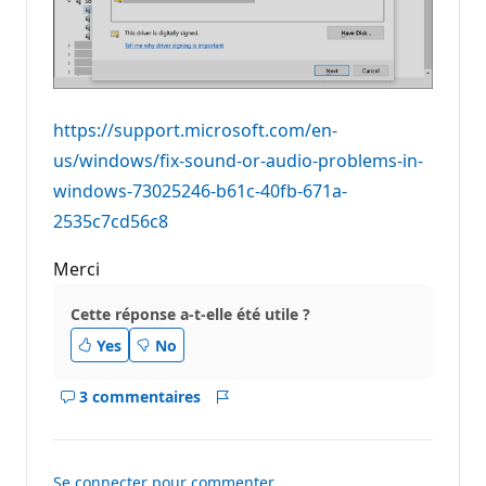
https://support.microsoft.com/en-
us/windows/fix-sound-or-audio-problems-in-
windows-73025246-b61c-40fb-671a-
2535c7cd56c8
Merci
Cette réponse a-t-elle été utile ?
Yes
No
3 commentaires
Afficher
Rapport
les
commentaires
pour
Se connecter pour commenter