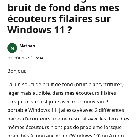
bruit de fond dans mes
écouteurs filaires sur
Windows 11 ?
Nathan
P
0
o
30 août 2025 à 15:04
i
n
t
Bonjour,
s
d
e
J'ai un souci de bruit de fond (bruit blanc/"friture")
r
é
léger mais audible, dans mes écouteurs filaires
p
lorsqu'un son est joué avec mon nouveau PC
u
t
portable Windows 11. J'ai essayé avec 2 différentes
a
t
paires d'écouteurs, même résultat avec les deux. Ces
i
o
mêmes écouteurs n'ont pas de problème lorsque
n
branchés à mon ancien pc (Windows 10) ou à mon