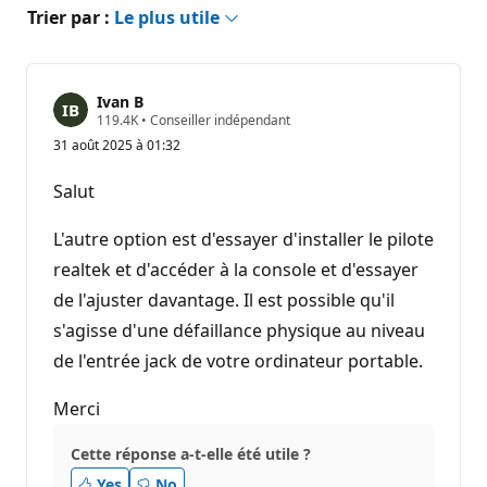
Trier par :
Le plus utile
Ivan B
P
119.4K
•
Conseiller indépendant
o
31 août 2025 à 01:32
i
n
t
Salut
s
d
e
L'autre option est d'essayer d'installer le pilote
r
é
realtek et d'accéder à la console et d'essayer
p
de l'ajuster davantage. Il est possible qu'il
u
t
s'agisse d'une défaillance physique au niveau
a
t
de l'entrée jack de votre ordinateur portable.
i
o
n
Merci
Cette réponse a-t-elle été utile ?
Yes
No