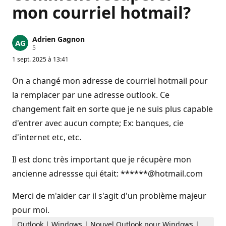
mon courriel hotmail?
Adrien Gagnon
P
5
o
1 sept. 2025 à 13:41
i
n
t
On a changé mon adresse de courriel hotmail pour
s
d
la remplacer par une adresse outlook. Ce
e
changement fait en sorte que je ne suis plus capable
r
é
d'entrer avec aucun compte; Ex: banques, cie
p
u
d'internet etc, etc.
t
a
t
Il est donc très important que je récupère mon
i
o
ancienne adressse qui était: ******@hotmail.com
n
Merci de m'aider car il s'agit d'un problème majeur
pour moi.
Outlook | Windows | Nouvel Outlook pour Windows |