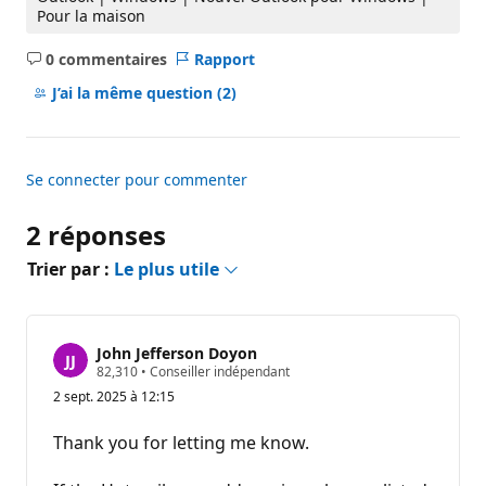
Pour la maison
0 commentaires
Rapport
Aucun
commentaire
J’ai la même question
(2)
Se connecter pour commenter
2 réponses
Trier par :
Le plus utile
John Jefferson Doyon
P
82,310
•
Conseiller indépendant
o
2 sept. 2025 à 12:15
i
n
t
Thank you for letting me know.
s
d
e