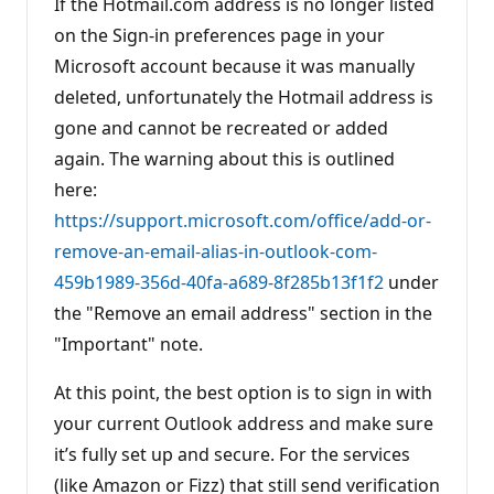
If the Hotmail.com address is no longer listed
r
é
on the Sign-in preferences page in your
p
Microsoft account because it was manually
u
t
deleted, unfortunately the Hotmail address is
a
t
gone and cannot be recreated or added
i
o
again. The warning about this is outlined
n
here:
https://support.microsoft.com/office/add-or-
remove-an-email-alias-in-outlook-com-
459b1989-356d-40fa-a689-8f285b13f1f2
under
the "Remove an email address" section in the
"Important" note.
At this point, the best option is to sign in with
your current Outlook address and make sure
it’s fully set up and secure. For the services
(like Amazon or Fizz) that still send verification