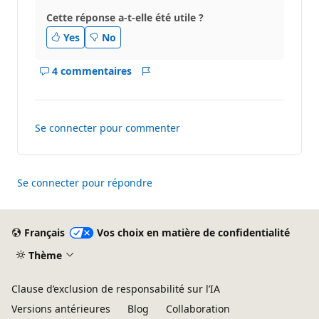
Cette réponse a-t-elle été utile ?
Yes
No
4 commentaires
Afficher
Rapport
les
commentaires
pour
Se connecter pour commenter
ce
réponse
Se connecter pour répondre
Français
Vos choix en matière de confidentialité
Thème
Clause d’exclusion de responsabilité sur l’IA
Versions antérieures
Blog
Collaboration