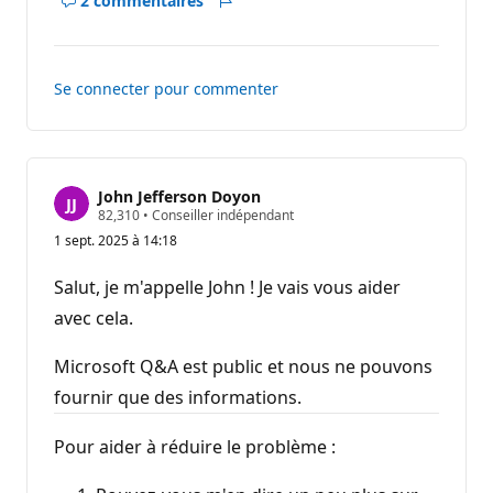
2 commentaires
Afficher
Rapport
les
commentaires
pour
Se connecter pour commenter
ce
réponse
John Jefferson Doyon
P
82,310
•
Conseiller indépendant
o
1 sept. 2025 à 14:18
i
n
t
Salut, je m'appelle John ! Je vais vous aider
s
d
avec cela.
e
r
é
Microsoft Q&A est public et nous ne pouvons
p
fournir que des informations.
u
t
a
Pour aider à réduire le problème :
t
i
o