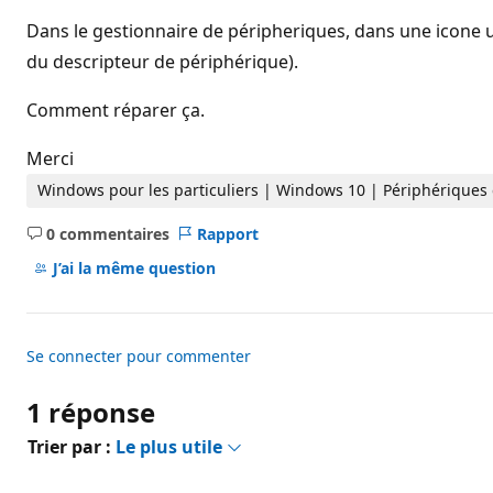
d
e
Dans le gestionnaire de péripheriques, dans une icone 
r
é
du descripteur de périphérique).
p
u
Comment réparer ça.
t
a
t
Merci
i
o
Windows pour les particuliers | Windows 10 | Périphériques e
n
0 commentaires
Rapport
Aucun
commentaire
J’ai la même question
Se connecter pour commenter
1 réponse
Trier par :
Le plus utile