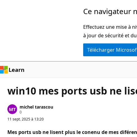
Passer
Ce navigateur n
directement
au
Effectuez une mise à ni
contenu
à jour de sécurité et d
principal
Télécharger Microsof
Learn
win10 mes ports usb ne lis
michel tarascou
P
0
o
11 sept. 2025 à 13:20
i
n
t
Mes ports usb ne lisent plus le conenu de mes diféren
s