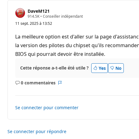
DaveM121
P
914.5K
•
Conseiller indépendant
o
11 sept. 2025 à 13:52
i
n
t
La meilleure option est d'aller sur la page d'assistanc
s
d
la version des pilotes du chipset qu'ils recommandent 
e
BIOS qui pourrait devoir être installée.
r
é
p
u
Cette réponse a-t-elle été utile ?
Yes
No
t
a
t
0 commentaires
Aucun
Rapport
i
o
commentaire
n
Se connecter pour commenter
Se connecter pour répondre