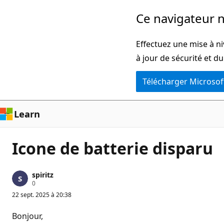
Passer
Ce navigateur n
directement
au
Effectuez une mise à ni
contenu
à jour de sécurité et d
principal
Télécharger Microsof
Learn
Icone de batterie disparu
spiritz
P
0
o
22 sept. 2025 à 20:38
i
n
t
Bonjour,
s