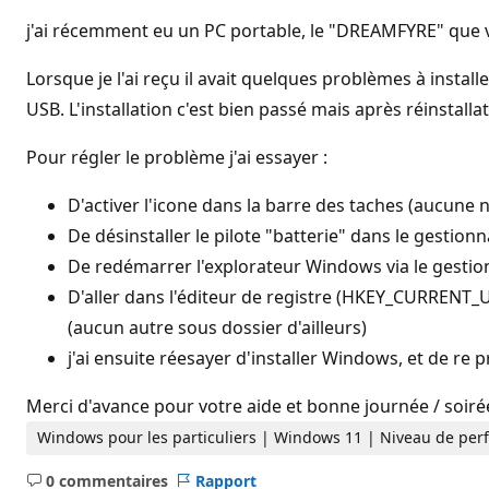
d
e
j'ai récemment eu un PC portable, le "DREAMFYRE" que v
r
é
p
Lorsque je l'ai reçu il avait quelques problèmes à instal
u
USB. L'installation c'est bien passé mais après réinstallat
t
a
t
Pour régler le problème j'ai essayer :
i
o
n
D'activer l'icone dans la barre des taches (aucune 
De désinstaller le pilote "batterie" dans le gestion
De redémarrer l'explorateur Windows via le gestio
D'aller dans l'éditeur de registre (HKEY_CURRENT_
(aucun autre sous dossier d'ailleurs)
j'ai ensuite réesayer d'installer Windows, et de re 
Merci d'avance pour votre aide et bonne journée / soiré
Windows pour les particuliers | Windows 11 | Niveau de per
0 commentaires
Rapport