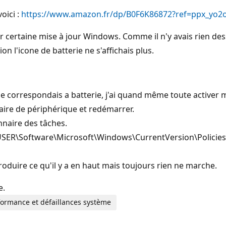
oici :
https://www.amazon.fr/dp/B0F6K86872?ref=ppx_yo2ov
ler certaine mise à jour Windows. Comme il n'y avais rien des
ion l'icone de batterie ne s'affichais plus.
ne correspondais a batterie, j'ai quand même toute activer m
naire de périphérique et redémarrer.
nnaire des tâches.
USER\Software\Microsoft\Windows\CurrentVersion\Policies\E
produire ce qu'il y a en haut mais toujours rien ne marche.
e.
formance et défaillances système