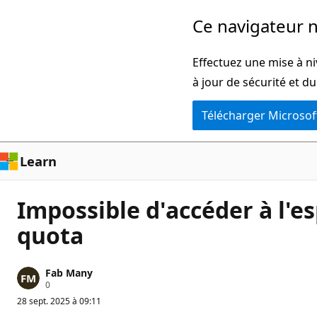
Passer
Ce navigateur n
directement
au
Effectuez une mise à ni
contenu
à jour de sécurité et d
principal
Télécharger Microsof
Learn
Impossible d'accéder à l'es
quota
Fab Many
P
0
o
28 sept. 2025 à 09:11
i
n