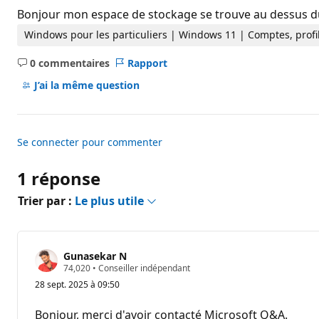
t
Bonjour mon espace de stockage se trouve au dessus du q
s
d
Windows pour les particuliers | Windows 11 | Comptes, profi
e
r
0 commentaires
Rapport
é
Aucun
p
commentaire
u
J’ai la même question
t
a
t
i
o
Se connecter pour commenter
n
1 réponse
Trier par :
Le plus utile
Gunasekar N
P
74,020
•
Conseiller indépendant
o
28 sept. 2025 à 09:50
i
n
t
Bonjour, merci d'avoir contacté Microsoft Q&A.