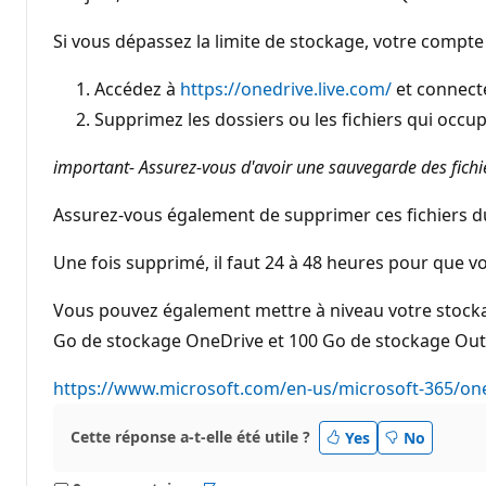
s
d
e
Si vous dépassez la limite de stockage, votre compte 
r
é
p
Accédez à
https://onedrive.live.com/
et connect
u
Supprimez les dossiers ou les fichiers qui occu
t
a
t
important- Assurez-vous d'avoir une sauvegarde des fichi
i
o
n
Assurez-vous également de supprimer ces fichiers du
Une fois supprimé, il faut 24 à 48 heures pour que v
Vous pouvez également mettre à niveau votre stock
Go de stockage OneDrive et 100 Go de stockage Outlo
https://www.microsoft.com/en-us/microsoft-365/on
Cette réponse a-t-elle été utile ?
Yes
No