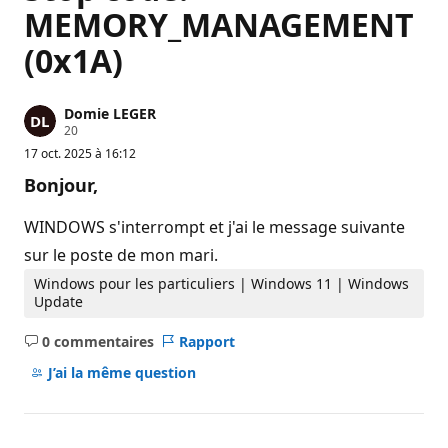
MEMORY_MANAGEMENT
(0x1A)
Domie LEGER
P
20
o
17 oct. 2025 à 16:12
i
n
Bonjour,
t
s
d
WINDOWS s'interrompt et j'ai le message suivante
e
r
sur le poste de mon mari.
é
p
Windows pour les particuliers | Windows 11 | Windows
u
Update
t
a
t
0 commentaires
Rapport
Aucun
i
o
commentaire
J’ai la même question
n