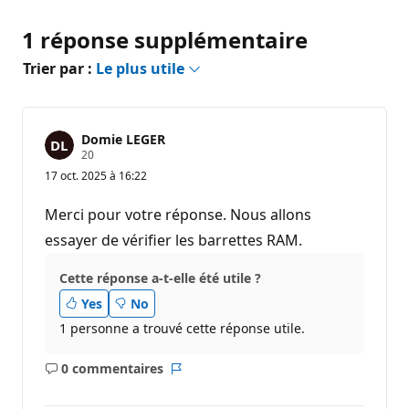
1 réponse supplémentaire
Trier par :
Le plus utile
Domie LEGER
P
20
o
17 oct. 2025 à 16:22
i
n
t
Merci pour votre réponse. Nous allons
s
d
essayer de vérifier les barrettes RAM.
e
r
Cette réponse a-t-elle été utile ?
é
p
Yes
No
u
t
1 personne a trouvé cette réponse utile.
a
t
i
0 commentaires
o
Aucun
Rapport
n
commentaire