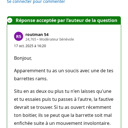
Se connecter pour commenter
Réponse acceptée par l’auteur de la question
routman 54
P
24,765
•
Modérateur bénévole
o
17 oct. 2025 à 16:20
i
n
t
Bonjour,
s
d
e
Apparemment tu as un soucis avec une de tes
r
é
barrettes rams.
p
u
Situ en as deux ou plus tu n'en laisses qu'une
t
a
et tu essaies puis tu passes à l'autre, la fautive
t
i
devrait se trouver. Si tu as ouvert récemment
o
n
ton boitier, ils se peut que la barrette soit mal
enfichée suite à un mouvement involontaire.