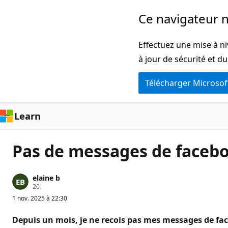
Passer
Ce navigateur n
directement
au
Effectuez une mise à ni
contenu
à jour de sécurité et d
principal
Télécharger Microsof
Learn
Pas de messages de faceb
elaine b
P
20
o
1 nov. 2025 à 22:30
i
n
t
Depuis un mois, je ne recois pas mes messages de fa
s