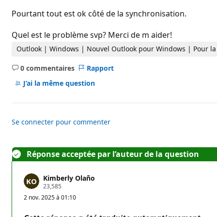
d
e
Pourtant tout est ok côté de la synchronisation.
r
é
p
Quel est le problème svp? Merci de m aider!
u
t
Outlook | Windows | Nouvel Outlook pour Windows | Pour l
a
t
0 commentaires
Rapport
i
Aucun
o
commentaire
J’ai la même question
n
Se connecter pour commenter
Réponse acceptée par l’auteur de la question
Kimberly Olaño
P
23,585
o
2 nov. 2025 à 01:10
i
n
t