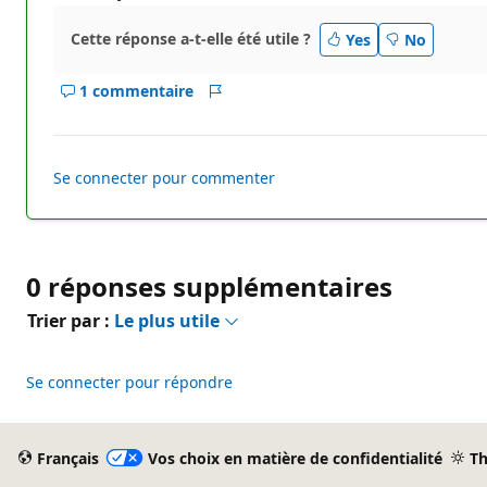
Cette réponse a-t-elle été utile ?
Yes
No
1 commentaire
Afficher
Rapport
les
commentaires
pour
Se connecter pour commenter
ce
réponse
0 réponses supplémentaires
Trier par :
Le plus utile
Se connecter pour répondre
Français
Vos choix en matière de confidentialité
T