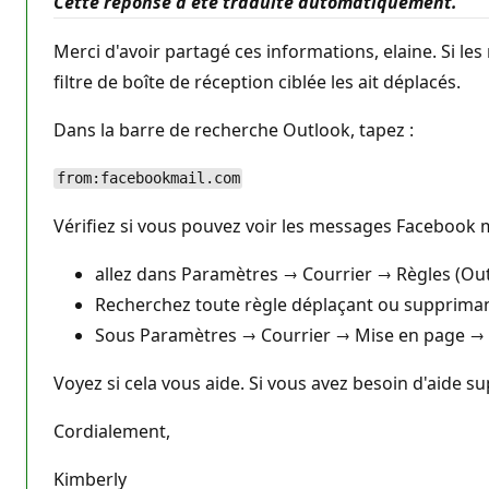
Cette réponse a été traduite automatiquement.
s
d
e
Merci d'avoir partagé ces informations, elaine. Si le
r
é
filtre de boîte de réception ciblée les ait déplacés.
p
u
t
Dans la barre de recherche Outlook, tapez :
a
t
i
from:facebookmail.com
o
n
Vérifiez si vous pouvez voir les messages Facebook ma
allez dans Paramètres → Courrier → Règles (Outl
Recherchez toute règle déplaçant ou suppriman
Sous Paramètres → Courrier → Mise en page → Boî
Voyez si cela vous aide. Si vous avez besoin d'aide su
Cordialement,
Kimberly