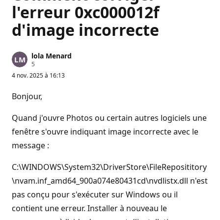
l'erreur 0xc000012f
d'image incorrecte
lola Menard
P
5
o
4 nov. 2025 à 16:13
i
n
t
Bonjour,
s
d
e
Quand j'ouvre Photos ou certain autres logiciels une
r
é
fenêtre s'ouvre indiquant image incorrecte avec le
p
message :
u
t
a
C:\WINDOWS\System32\DriverStore\FileReposititory
t
i
\nvam.inf_amd64_900a074e80431cd\nvdlistx.dll n'est
o
n
pas conçu pour s'exécuter sur Windows ou il
contient une erreur. Installer à nouveau le