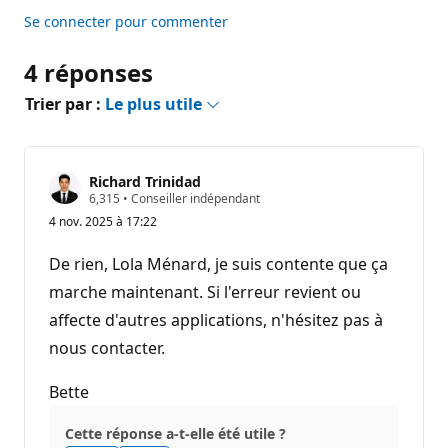
Se connecter pour commenter
4 réponses
Trier par :
Le plus utile
Richard Trinidad
P
6,315
•
Conseiller indépendant
o
4 nov. 2025 à 17:22
i
n
t
De rien, Lola Ménard, je suis contente que ça
s
d
marche maintenant. Si l'erreur revient ou
e
affecte d'autres applications, n'hésitez pas à
r
é
nous contacter.
p
u
t
Bette
a
t
i
Cette réponse a-t-elle été utile ?
o