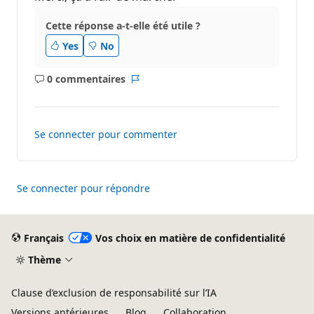
s
d
e
Cette réponse a-t-elle été utile ?
r
é
Yes
No
p
u
t
0 commentaires
Aucun
Rapport
a
t
commentaire
i
o
n
Se connecter pour commenter
Se connecter pour répondre
Français
Vos choix en matière de confidentialité
Thème
Clause d’exclusion de responsabilité sur l’IA
Versions antérieures
Blog
Collaboration