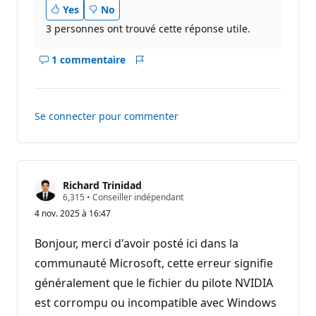
n
Yes
No
3 personnes ont trouvé cette réponse utile.
1 commentaire
Afficher
Rapport
les
commentaires
pour
Se connecter pour commenter
ce
réponse
Richard Trinidad
P
6,315
•
Conseiller indépendant
o
4 nov. 2025 à 16:47
i
n
t
Bonjour, merci d'avoir posté ici dans la
s
d
communauté Microsoft, cette erreur signifie
e
généralement que le fichier du pilote NVIDIA
r
é
est corrompu ou incompatible avec Windows
p
u