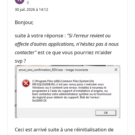
P
0
o
30 juil. 2026 à 14:12
i
n
t
Bonjour,
s
d
e
suite à votre réponse :
"Si l'erreur revient ou
r
é
affecte d'autres applications, n'hésitez pas à nous
p
contacter"
est ce que vous pourriez m'aider
u
t
svp ?
a
t
i
o
n
Ceci est arrivé suite à une réinitialisation de