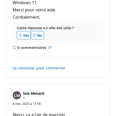
Windows 11.
Merci pour votre aide
Cordialement,
Cette réponse a-t-elle été utile ?
Yes
No
0 commentaires
Aucun
Rapport
commentaire
Se connecter pour commenter
lola Menard
P
5
o
4 nov. 2025 à 17:18
i
n
t
Merci, ça a l'air de marcher