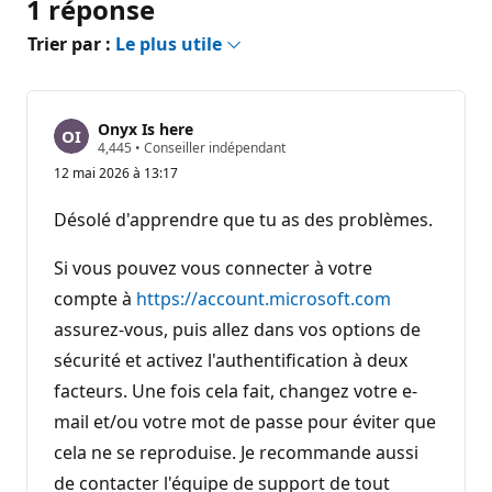
1 réponse
Trier par :
Le plus utile
Onyx Is here
P
4,445
•
Conseiller indépendant
o
12 mai 2026 à 13:17
i
n
t
Désolé d'apprendre que tu as des problèmes.
s
d
e
Si vous pouvez vous connecter à votre
r
é
compte à
https://account.microsoft.com
p
assurez-vous, puis allez dans vos options de
u
t
sécurité et activez l'authentification à deux
a
t
facteurs. Une fois cela fait, changez votre e-
i
o
mail et/ou votre mot de passe pour éviter que
n
cela ne se reproduise. Je recommande aussi
de contacter l'équipe de support de tout