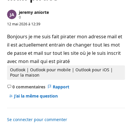
jeremy aniorte
P
0
o
12 mai 2026 à 12:39
i
n
t
Bonjours je me suis fait pirater mon adresse mail et
s
d
il est actuellement entrain de changer tout les mot
e
de passe et mail sur tout les site où je le suis inscrit
r
é
avec mon mail qui est piraté
p
u
Outlook | Outlook pour mobile | Outlook pour iOS |
t
a
Pour la maison
t
i
0 commentaires
Rapport
o
Aucun
n
commentaire
J’ai la même question
Se connecter pour commenter